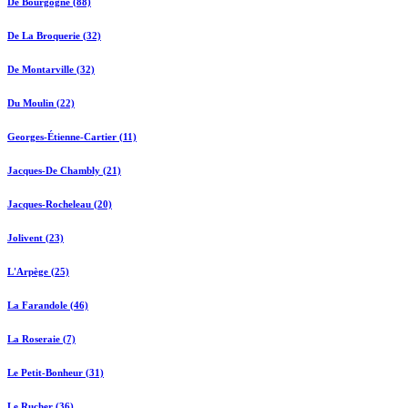
De Bourgogne (88)
De La Broquerie (32)
De Montarville (32)
Du Moulin (22)
Georges-Étienne-Cartier (11)
Jacques-De Chambly (21)
Jacques-Rocheleau (20)
Jolivent (23)
L'Arpège (25)
La Farandole (46)
La Roseraie (7)
Le Petit-Bonheur (31)
Le Rucher (36)