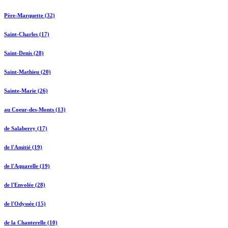
Père-Marquette (32)
Saint-Charles (17)
Saint-Denis (28)
Saint-Mathieu (20)
Sainte-Marie (26)
au Coeur-des-Monts (13)
de Salaberry (17)
de l'Amitié (19)
de l'Aquarelle (19)
de l'Envolée (28)
de l'Odyssée (15)
de la Chanterelle (10)