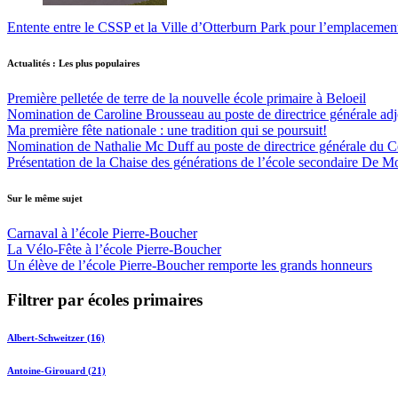
Entente entre le CSSP et la Ville d’Otterburn Park pour l’emplaceme
Actualités : Les plus populaires
Première pelletée de terre de la nouvelle école primaire à Beloeil
Nomination de Caroline Brousseau au poste de directrice générale adjo
Ma première fête nationale : une tradition qui se poursuit!
Nomination de Nathalie Mc Duff au poste de directrice générale du Cen
Présentation de la Chaise des générations de l’école secondaire De M
Sur le même sujet
Carnaval à l’école Pierre-Boucher
La Vélo-Fête à l’école Pierre-Boucher
Un élève de l’école Pierre-Boucher remporte les grands honneurs
Filtrer par écoles primaires
Albert-Schweitzer (16)
Antoine-Girouard (21)