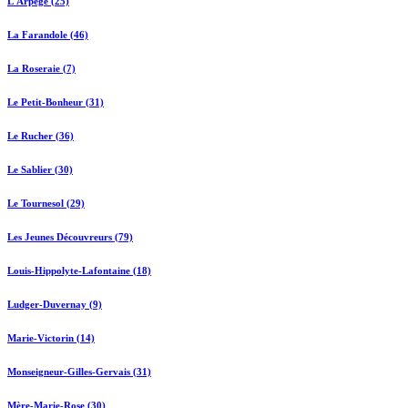
L'Arpège (25)
La Farandole (46)
La Roseraie (7)
Le Petit-Bonheur (31)
Le Rucher (36)
Le Sablier (30)
Le Tournesol (29)
Les Jeunes Découvreurs (79)
Louis-Hippolyte-Lafontaine (18)
Ludger-Duvernay (9)
Marie-Victorin (14)
Monseigneur-Gilles-Gervais (31)
Mère-Marie-Rose (30)