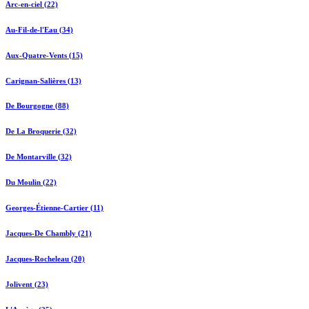
Arc-en-ciel (22)
Au-Fil-de-l'Eau (34)
Aux-Quatre-Vents (15)
Carignan-Salières (13)
De Bourgogne (88)
De La Broquerie (32)
De Montarville (32)
Du Moulin (22)
Georges-Étienne-Cartier (11)
Jacques-De Chambly (21)
Jacques-Rocheleau (20)
Jolivent (23)