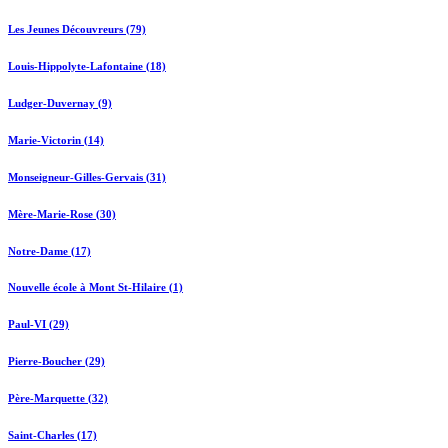
Les Jeunes Découvreurs (79)
Louis-Hippolyte-Lafontaine (18)
Ludger-Duvernay (9)
Marie-Victorin (14)
Monseigneur-Gilles-Gervais (31)
Mère-Marie-Rose (30)
Notre-Dame (17)
Nouvelle école à Mont St-Hilaire (1)
Paul-VI (29)
Pierre-Boucher (29)
Père-Marquette (32)
Saint-Charles (17)