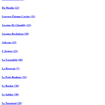
Du Moulin (22)
Georges-Étienne-Cartier (11)
Jacques-De Chambly (21)
Jacques-Rocheleau (20)
Jolivent (23)
L'Arpège (25)
La Farandole (46)
La Roseraie (7)
Le Petit-Bonheur (31)
Le Rucher (36)
Le Sablier (30)
Le Tournesol (29)