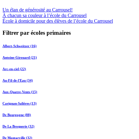
Un élan de générosité au Carrousel!
À chacun sa couleur à l’école du Carrousel
École à domicile pour des élèves de l’école du Carrousel
Filtrer par écoles primaires
Albert-Schweitzer (16)
Antoine-Girouard (21)
Arc-en-ciel (22)
Au-Fil-de-l'Eau (34)
Aux-Quatre-Vents (15)
Carignan-Salières (13)
De Bourgogne (88)
De La Broquerie (32)
De Montarville (32)