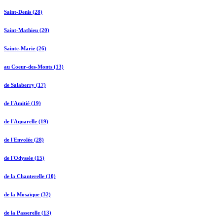
Saint-Denis (28)
Saint-Mathieu (20)
Sainte-Marie (26)
au Coeur-des-Monts (13)
de Salaberry (17)
de l'Amitié (19)
de l'Aquarelle (19)
de l'Envolée (28)
de l'Odyssée (15)
de la Chanterelle (10)
de la Mosaïque (32)
de la Passerelle (13)