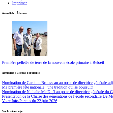
Imprimer
Actualités : À la une
Première pelletée de terre de la nouvelle école primaire à Beloeil
Actualités : Les plus populaires
Nomination de Caroline Brousseau au poste de directrice générale adjo
Ma première fête nationale : une tradition qui se poursuit!
Nomination de Nathalie Mc Duff au poste de directrice générale du Cen
Présentation de la Chaise des générations de l’école secondaire De M
Votre Info-Parents du 22 juin 2026
Sur le même sujet