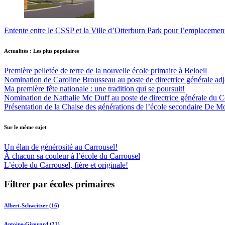
Entente entre le CSSP et la Ville d’Otterburn Park pour l’emplaceme
Actualités : Les plus populaires
Première pelletée de terre de la nouvelle école primaire à Beloeil
Nomination de Caroline Brousseau au poste de directrice générale adjo
Ma première fête nationale : une tradition qui se poursuit!
Nomination de Nathalie Mc Duff au poste de directrice générale du Cen
Présentation de la Chaise des générations de l’école secondaire De M
Sur le même sujet
Un élan de générosité au Carrousel!
À chacun sa couleur à l’école du Carrousel
L’école du Carrousel, fière et originale!
Filtrer par écoles primaires
Albert-Schweitzer (16)
Antoine-Girouard (21)