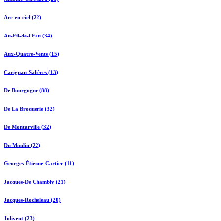
Arc-en-ciel (22)
Au-Fil-de-l'Eau (34)
Aux-Quatre-Vents (15)
Carignan-Salières (13)
De Bourgogne (88)
De La Broquerie (32)
De Montarville (32)
Du Moulin (22)
Georges-Étienne-Cartier (11)
Jacques-De Chambly (21)
Jacques-Rocheleau (20)
Jolivent (23)