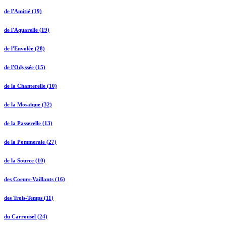
de l'Amitié (19)
de l'Aquarelle (19)
de l'Envolée (28)
de l'Odyssée (15)
de la Chanterelle (10)
de la Mosaïque (32)
de la Passerelle (13)
de la Pommeraie (27)
de la Source (10)
des Coeurs-Vaillants (16)
des Trois-Temps (11)
du Carrousel (24)