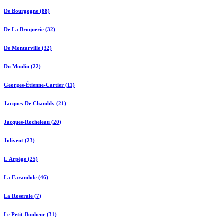
De Bourgogne (88)
De La Broquerie (32)
De Montarville (32)
Du Moulin (22)
Georges-Étienne-Cartier (11)
Jacques-De Chambly (21)
Jacques-Rocheleau (20)
Jolivent (23)
L'Arpège (25)
La Farandole (46)
La Roseraie (7)
Le Petit-Bonheur (31)