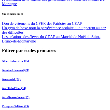
Mortagne
Sur le même sujet
Don de vêtements du CFER des Patriotes au CÉAP
Un gym de boxe pour la persévérance scolaire : un uppercut au nez
des difficultés!
Les créations des élèves du CÉAP au Marché de Noël de Saint-
Bruno-de-Montarville
Filtrer par écoles primaires
Albert-Schweitzer (16)
Antoine-Girouard (21)
Arc-en-ciel (22)
Au-Fil-de-l'Eau (34)
Aux-Quatre-Vents (15)
Carignan-Salières (13)