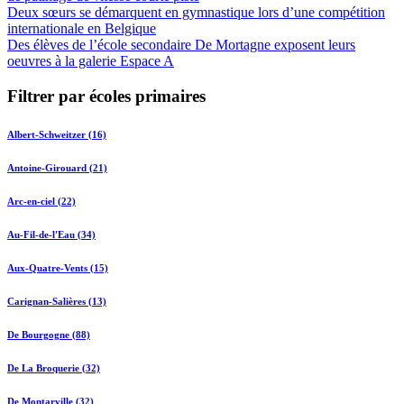
Deux sœurs se démarquent en gymnastique lors d’une compétition
internationale en Belgique
Des élèves de l’école secondaire De Mortagne exposent leurs
oeuvres à la galerie Espace A
Filtrer par écoles primaires
Albert-Schweitzer (16)
Antoine-Girouard (21)
Arc-en-ciel (22)
Au-Fil-de-l'Eau (34)
Aux-Quatre-Vents (15)
Carignan-Salières (13)
De Bourgogne (88)
De La Broquerie (32)
De Montarville (32)