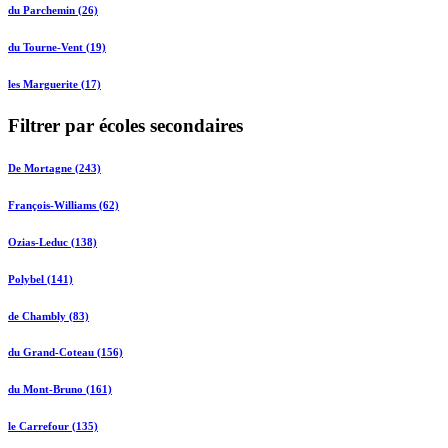
du Parchemin (26)
du Tourne-Vent (19)
les Marguerite (17)
Filtrer par écoles secondaires
De Mortagne (243)
François-Williams (62)
Ozias-Leduc (138)
Polybel (141)
de Chambly (83)
du Grand-Coteau (156)
du Mont-Bruno (161)
le Carrefour (135)