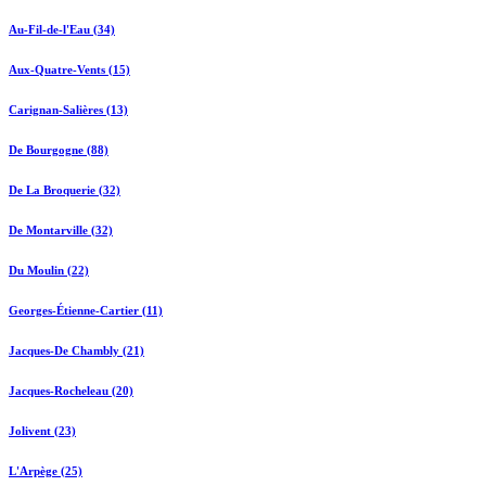
Au-Fil-de-l'Eau (34)
Aux-Quatre-Vents (15)
Carignan-Salières (13)
De Bourgogne (88)
De La Broquerie (32)
De Montarville (32)
Du Moulin (22)
Georges-Étienne-Cartier (11)
Jacques-De Chambly (21)
Jacques-Rocheleau (20)
Jolivent (23)
L'Arpège (25)