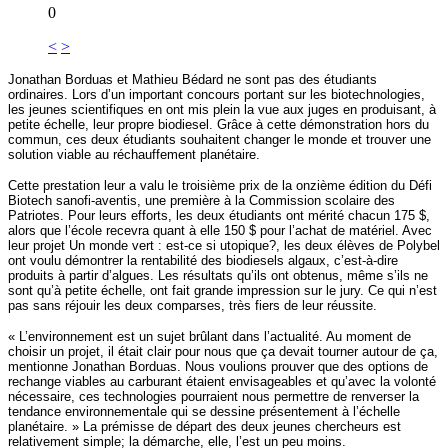
0
<
>
Jonathan Borduas et Mathieu Bédard ne sont pas des étudiants
ordinaires. Lors d’un important concours portant sur les biotechnologies,
les jeunes scientifiques en ont mis plein la vue aux juges en produisant, à
petite échelle, leur propre biodiesel. Grâce à cette démonstration hors du
commun, ces deux étudiants souhaitent changer le monde et trouver une
solution viable au réchauffement planétaire.
Cette prestation leur a valu le troisième prix de la onzième édition du Défi
Biotech sanofi-aventis, une première à la Commission scolaire des
Patriotes. Pour leurs efforts, les deux étudiants ont mérité chacun 175 $,
alors que l’école recevra quant à elle 150 $ pour l’achat de matériel. Avec
leur projet Un monde vert : est-ce si utopique?, les deux élèves de Polybel
ont voulu démontrer la rentabilité des biodiesels algaux, c’est-à-dire
produits à partir d’algues. Les résultats qu’ils ont obtenus, même s’ils ne
sont qu’à petite échelle, ont fait grande impression sur le jury. Ce qui n’est
pas sans réjouir les deux comparses, très fiers de leur réussite.
« L’environnement est un sujet brûlant dans l’actualité. Au moment de
choisir un projet, il était clair pour nous que ça devait tourner autour de ça,
mentionne Jonathan Borduas. Nous voulions prouver que des options de
rechange viables au carburant étaient envisageables et qu’avec la volonté
nécessaire, ces technologies pourraient nous permettre de renverser la
tendance environnementale qui se dessine présentement à l’échelle
planétaire. » La prémisse de départ des deux jeunes chercheurs est
relativement simple; la démarche, elle, l’est un peu moins.