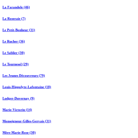
La Farandole (46)
La Roseraie (7)
Le Petit-Bonheur (31)
Le Rucher (36)
Le Sablier (30)
Le Tournesol (29)
Les Jeunes Découvreurs (79)
Louis-Hippolyte-Lafontaine (18)
Ludger-Duvernay (9)
Marie-Victorin (14)
Monseigneur-Gilles-Gervais (31)
Mère-Marie-Rose (30)