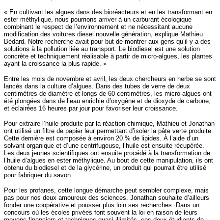
« En cultivant les algues dans des bioréacteurs et en les transformant en
ester méthylique, nous pourrions arriver à un carburant écologique
combinant le respect de l’environnement et ne nécessitant aucune
modification des voitures diesel nouvelle génération, explique Mathieu
Bédard. Notre recherche avait pour but de montrer aux gens qu’il y a des
solutions à la pollution liée au transport. Le biodiesel est une solution
concrète et techniquement réalisable à partir de micro-algues, les plantes
ayant la croissance la plus rapide. »
Entre les mois de novembre et avril, les deux chercheurs en herbe se sont
lancés dans la culture d’algues. Dans des tubes de verre de deux
centimètres de diamètre et longs de 60 centimètres, les micro-algues ont
été plongées dans de l’eau enrichie d’oxygène et de dioxyde de carbone,
et éclairées 16 heures par jour pour favoriser leur croissance.
Pour extraire l’huile produite par la réaction chimique, Mathieu et Jonathan
ont utilisé un filtre de papier leur permettant d’isoler la pâte verte produite.
Cette dernière est composée à environ 20 % de lipides. À l’aide d’un
solvant organique et d’une centrifugeuse, l’huile est ensuite récupérée.
Les deux jeunes scientifiques ont ensuite procédé à la transformation de
l’huile d’algues en ester méthylique. Au bout de cette manipulation, ils ont
obtenu du biodiesel et de la glycérine, un produit qui pourrait être utilisé
pour fabriquer du savon.
Pour les profanes, cette longue démarche peut sembler complexe, mais
pas pour nos deux amoureux des sciences. Jonathan souhaite d’ailleurs
fonder une coopérative et pousser plus loin ses recherches. Dans un
concours où les écoles privées font souvent la loi en raison de leurs
moyens financiers et techniques quasi illimités, ces deux étudiants de