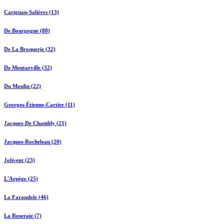
Carignan-Salières (13)
De Bourgogne (88)
De La Broquerie (32)
De Montarville (32)
Du Moulin (22)
Georges-Étienne-Cartier (11)
Jacques-De Chambly (21)
Jacques-Rocheleau (20)
Jolivent (23)
L'Arpège (25)
La Farandole (46)
La Roseraie (7)