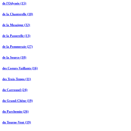
de l'Odyssée (15)
de la Chanterelle (10)
de la Mosaïque (32)
de la Passerelle (13)
de la Pommeraie (27)
de la Source (10)
des Coeurs-Vaillants (16)
des Trois-Temps (11)
du Carrousel (24)
du Grand-Chêne (19)
du Parchemin (26)
du Tourne-Vent (19)