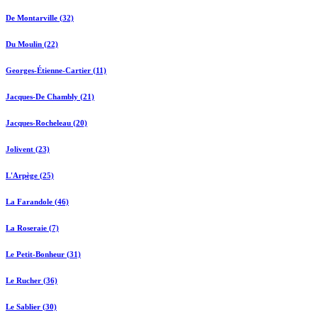
De Montarville (32)
Du Moulin (22)
Georges-Étienne-Cartier (11)
Jacques-De Chambly (21)
Jacques-Rocheleau (20)
Jolivent (23)
L'Arpège (25)
La Farandole (46)
La Roseraie (7)
Le Petit-Bonheur (31)
Le Rucher (36)
Le Sablier (30)