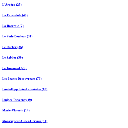
L'Arpège (25)
La Farandole (46)
La Roseraie (7)
Le Petit-Bonheur (31)
Le Rucher (36)
Le Sablier (30)
Le Tournesol (29)
Les Jeunes Découvreurs (79)
Louis-Hippolyte-Lafontaine (18)
Ludger-Duvernay (9)
Marie-Victorin (14)
Monseigneur-Gilles-Gervais (31)