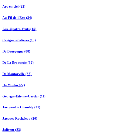
Arc-en-ciel (22)
Au-Fil-de-l'Eau (34)
Aux-Quatre-Vents (15)
Carignan-Salières (13)
De Bourgogne (88)
De La Broquerie (32)
De Montarville (32)
Du Moulin (22)
Georges-Étienne-Cartier (11)
Jacques-De Chambly (21)
Jacques-Rocheleau (20)
Jolivent (23)