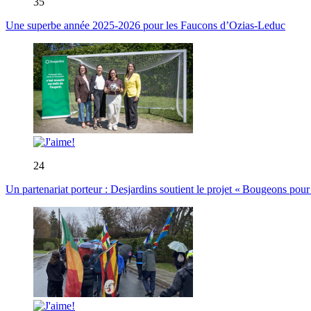
35
Une superbe année 2025-2026 pour les Faucons d’Ozias-Leduc
24
Un partenariat porteur : Desjardins soutient le projet « Bougeons pour 