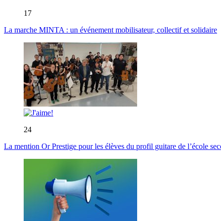
17
La marche MINTA : un événement mobilisateur, collectif et solidaire
24
La mention Or Prestige pour les élèves du profil guitare de l’école s