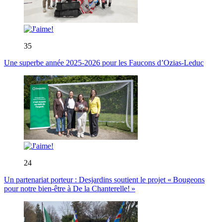
35
Une superbe année 2025-2026 pour les Faucons d’Ozias-Leduc
24
Un partenariat porteur : Desjardins soutient le projet « Bougeons
pour notre bien-être à De la Chanterelle! »