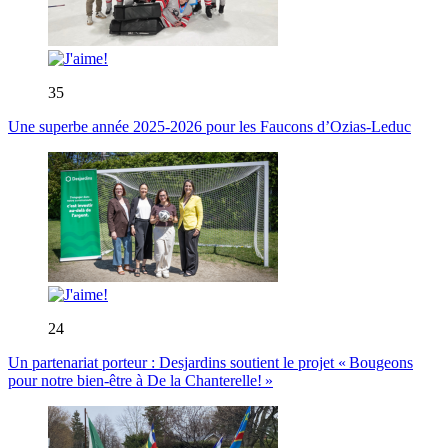
35
Une superbe année 2025-2026 pour les Faucons d’Ozias-Leduc
24
Un partenariat porteur : Desjardins soutient le projet « Bougeons
pour notre bien-être à De la Chanterelle! »