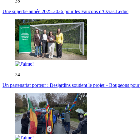
35
Une superbe année 2025-2026 pour les Faucons d’Ozias-Leduc
24
Un partenariat porteur : Desjardins soutient le projet « Bougeons pour 