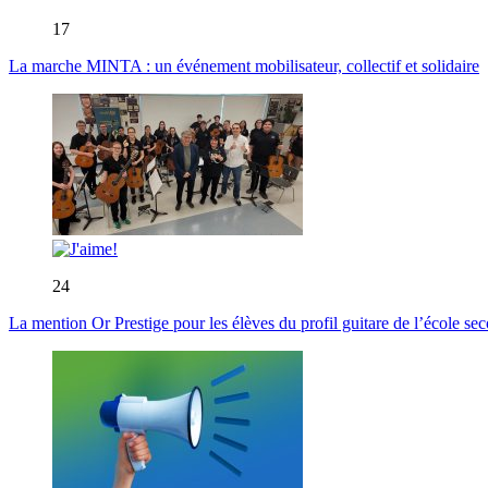
17
La marche MINTA : un événement mobilisateur, collectif et solidaire
24
La mention Or Prestige pour les élèves du profil guitare de l’école s