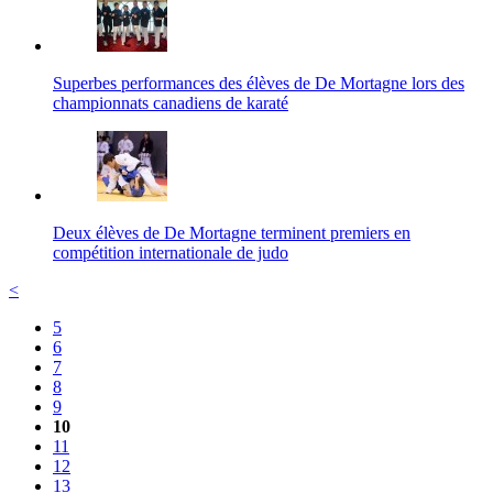
Superbes performances des élèves de De Mortagne lors des
championnats canadiens de karaté
Deux élèves de De Mortagne terminent premiers en
compétition internationale de judo
<
5
6
7
8
9
10
11
12
13