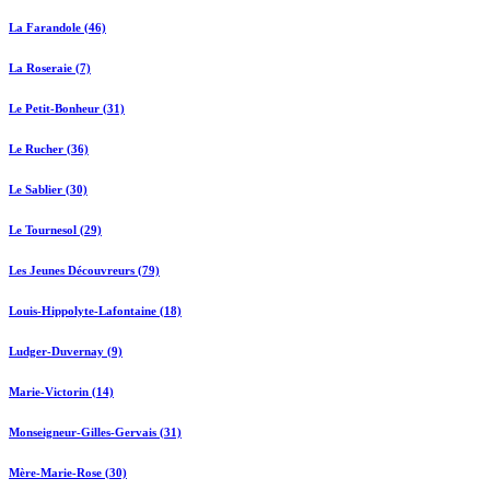
La Farandole (46)
La Roseraie (7)
Le Petit-Bonheur (31)
Le Rucher (36)
Le Sablier (30)
Le Tournesol (29)
Les Jeunes Découvreurs (79)
Louis-Hippolyte-Lafontaine (18)
Ludger-Duvernay (9)
Marie-Victorin (14)
Monseigneur-Gilles-Gervais (31)
Mère-Marie-Rose (30)