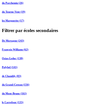
du Parchemin (26)
du Tourne-Vent (19)
les Marguerite (17)
Filtrer par écoles secondaires
De Mortagne (243)
François-Williams (62)
Ozias-Leduc (138)
Polybel (141)
de Chambly (83)
du Grand-Coteau (156)
du Mont-Bruno (161)
le Carrefour (135)