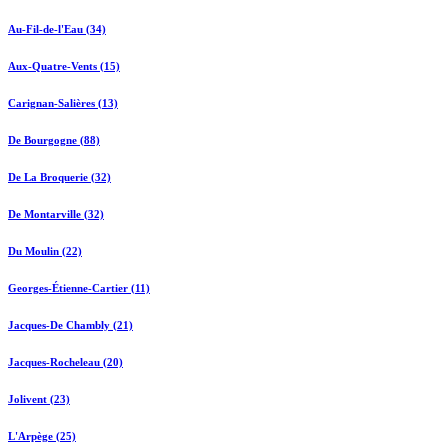
Au-Fil-de-l'Eau (34)
Aux-Quatre-Vents (15)
Carignan-Salières (13)
De Bourgogne (88)
De La Broquerie (32)
De Montarville (32)
Du Moulin (22)
Georges-Étienne-Cartier (11)
Jacques-De Chambly (21)
Jacques-Rocheleau (20)
Jolivent (23)
L'Arpège (25)