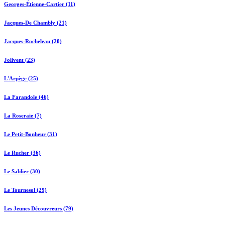
Georges-Étienne-Cartier (11)
Jacques-De Chambly (21)
Jacques-Rocheleau (20)
Jolivent (23)
L'Arpège (25)
La Farandole (46)
La Roseraie (7)
Le Petit-Bonheur (31)
Le Rucher (36)
Le Sablier (30)
Le Tournesol (29)
Les Jeunes Découvreurs (79)