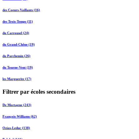
des Coeurs-Vaillants (16)
des Trois-Temps (11)
du Carrousel (24)
du Grand-Chêne (19)
du Parchemin (26)
du Tourne-Vent (19)
les Marguerite (17)
Filtrer par écoles secondaires
De Mortagne (243)
François-Williams (62)
Ozias-Leduc (138)