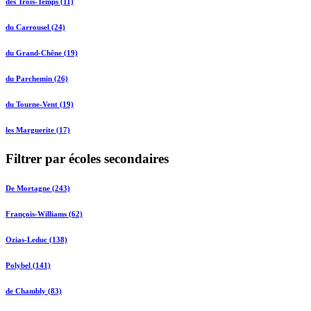
des Trois-Temps (11)
du Carrousel (24)
du Grand-Chêne (19)
du Parchemin (26)
du Tourne-Vent (19)
les Marguerite (17)
Filtrer par écoles secondaires
De Mortagne (243)
François-Williams (62)
Ozias-Leduc (138)
Polybel (141)
de Chambly (83)