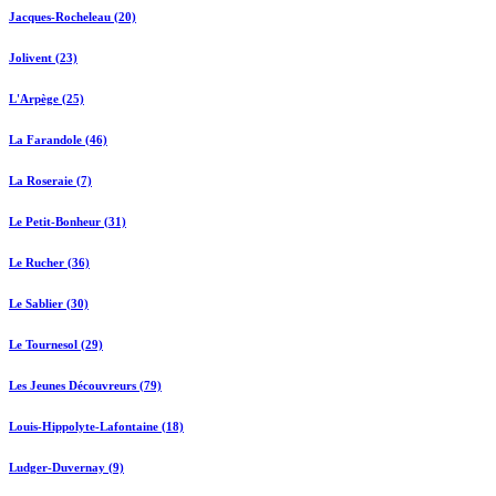
Jacques-Rocheleau (20)
Jolivent (23)
L'Arpège (25)
La Farandole (46)
La Roseraie (7)
Le Petit-Bonheur (31)
Le Rucher (36)
Le Sablier (30)
Le Tournesol (29)
Les Jeunes Découvreurs (79)
Louis-Hippolyte-Lafontaine (18)
Ludger-Duvernay (9)