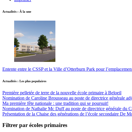
Actualités : À la une
Entente entre le CSSP et la Ville d’Otterburn Park pour l’emplaceme
Actualités : Les plus populaires
Première pelletée de terre de la nouvelle école primaire à Beloeil
Nomination de Caroline Brousseau au poste de directrice générale adjo
Ma première fête nationale : une tradition qui se poursuit!
Nomination de Nathalie Mc Duff au poste de directrice générale du Cen
Présentation de la Chaise des générations de l’école secondaire De M
Filtrer par écoles primaires