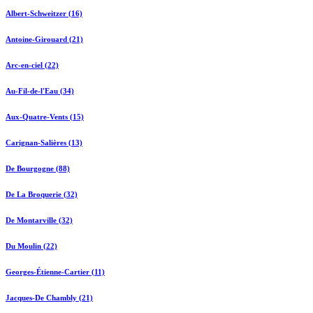
Albert-Schweitzer (16)
Antoine-Girouard (21)
Arc-en-ciel (22)
Au-Fil-de-l'Eau (34)
Aux-Quatre-Vents (15)
Carignan-Salières (13)
De Bourgogne (88)
De La Broquerie (32)
De Montarville (32)
Du Moulin (22)
Georges-Étienne-Cartier (11)
Jacques-De Chambly (21)