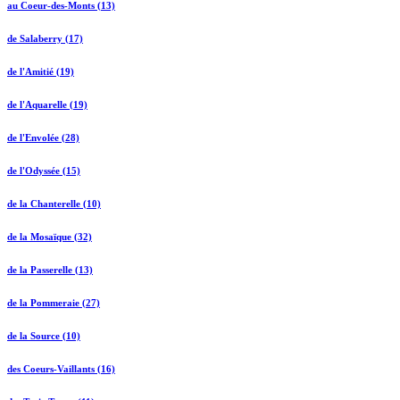
au Coeur-des-Monts (13)
de Salaberry (17)
de l'Amitié (19)
de l'Aquarelle (19)
de l'Envolée (28)
de l'Odyssée (15)
de la Chanterelle (10)
de la Mosaïque (32)
de la Passerelle (13)
de la Pommeraie (27)
de la Source (10)
des Coeurs-Vaillants (16)