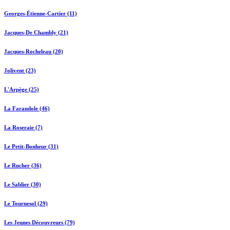
Georges-Étienne-Cartier (11)
Jacques-De Chambly (21)
Jacques-Rocheleau (20)
Jolivent (23)
L'Arpège (25)
La Farandole (46)
La Roseraie (7)
Le Petit-Bonheur (31)
Le Rucher (36)
Le Sablier (30)
Le Tournesol (29)
Les Jeunes Découvreurs (79)