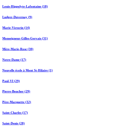
Louis-Hippolyte-Lafontaine (18)
Ludger-Duvernay (9)
Marie-Victorin (14)
Monseigneur-Gilles-Gervais (31)
Mère-Marie-Rose (30)
Notre-Dame (17)
Nouvelle école à Mont St-Hilaire (1)
Paul-VI (29)
Pierre-Boucher (29)
Père-Marquette (32)
Saint-Charles (17)
Saint-Denis (28)