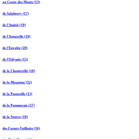
au Coeur-des-Monts (13)
de Salaberry (17)
de l'Amitié (19)
de l'Aquarelle (19)
de l'Envolée (28)
de l'Odyssée (15)
de la Chanterelle (10)
de la Mosaïque (32)
de la Passerelle (13)
de la Pommeraie (27)
de la Source (10)
des Coeurs-Vaillants (16)