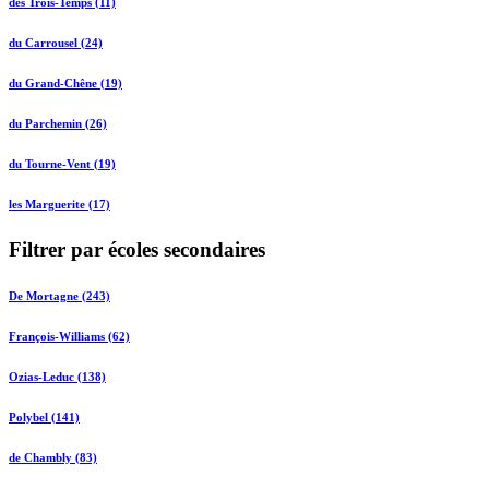
des Trois-Temps (11)
du Carrousel (24)
du Grand-Chêne (19)
du Parchemin (26)
du Tourne-Vent (19)
les Marguerite (17)
Filtrer par écoles secondaires
De Mortagne (243)
François-Williams (62)
Ozias-Leduc (138)
Polybel (141)
de Chambly (83)