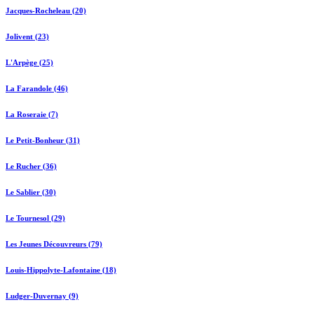
Jacques-Rocheleau (20)
Jolivent (23)
L'Arpège (25)
La Farandole (46)
La Roseraie (7)
Le Petit-Bonheur (31)
Le Rucher (36)
Le Sablier (30)
Le Tournesol (29)
Les Jeunes Découvreurs (79)
Louis-Hippolyte-Lafontaine (18)
Ludger-Duvernay (9)