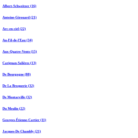
Albert-Schweitzer (16)
Antoine-Girouard (21)
Arc-en-ciel (22)
Au-Fil-de-l'Eau (34)
Aux-Quatre-Vents (15)
Carignan-Salières (13)
De Bourgogne (88)
De La Broquerie (32)
De Montarville (32)
Du Moulin (22)
Georges-Étienne-Cartier (11)
Jacques-De Chambly (21)