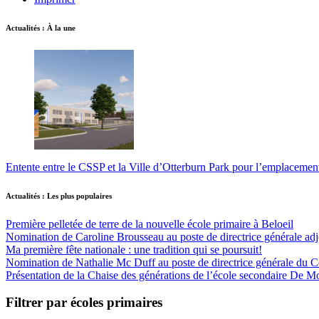
Actualités : À la une
Entente entre le CSSP et la Ville d’Otterburn Park pour l’emplaceme
Actualités : Les plus populaires
Première pelletée de terre de la nouvelle école primaire à Beloeil
Nomination de Caroline Brousseau au poste de directrice générale adjo
Ma première fête nationale : une tradition qui se poursuit!
Nomination de Nathalie Mc Duff au poste de directrice générale du Cen
Présentation de la Chaise des générations de l’école secondaire De M
Filtrer par écoles primaires