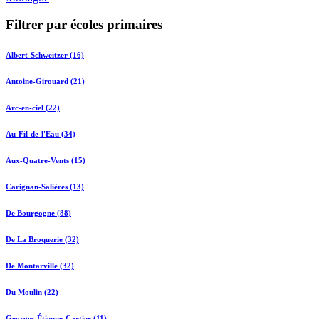
Filtrer par écoles primaires
Albert-Schweitzer (16)
Antoine-Girouard (21)
Arc-en-ciel (22)
Au-Fil-de-l'Eau (34)
Aux-Quatre-Vents (15)
Carignan-Salières (13)
De Bourgogne (88)
De La Broquerie (32)
De Montarville (32)
Du Moulin (22)
Georges-Étienne-Cartier (11)