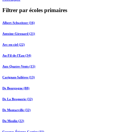
Filtrer par écoles primaires
Albert-Schweitzer (16)
Antoine-Girouard (21)
Arc-en-ciel (22)
Au-Fil-de-l'Eau (34)
Aux-Quatre-Vents (15)
Carignan-Salières (13)
De Bourgogne (88)
De La Broquerie (32)
De Montarville (32)
Du Moulin (22)
Georges-Étienne-Cartier (11)