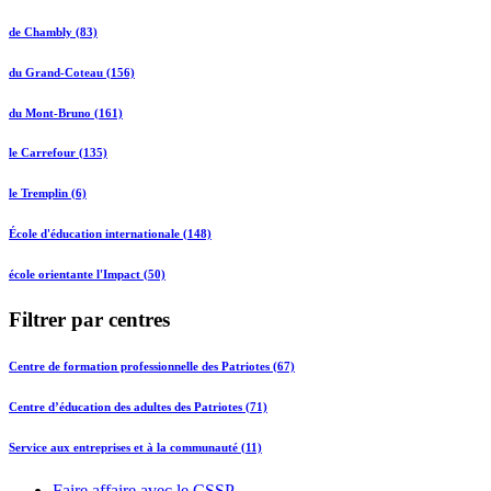
de Chambly (83)
du Grand-Coteau (156)
du Mont-Bruno (161)
le Carrefour (135)
le Tremplin (6)
École d'éducation internationale (148)
école orientante l'Impact (50)
Filtrer par centres
Centre de formation professionnelle des Patriotes (67)
Centre d’éducation des adultes des Patriotes (71)
Service aux entreprises et à la communauté (11)
Faire affaire avec le CSSP