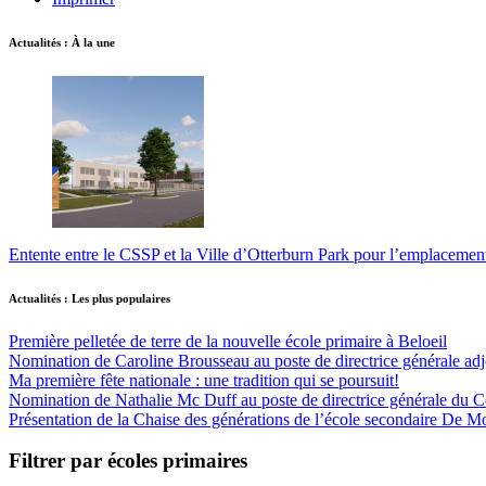
Actualités : À la une
Entente entre le CSSP et la Ville d’Otterburn Park pour l’emplaceme
Actualités : Les plus populaires
Première pelletée de terre de la nouvelle école primaire à Beloeil
Nomination de Caroline Brousseau au poste de directrice générale adjo
Ma première fête nationale : une tradition qui se poursuit!
Nomination de Nathalie Mc Duff au poste de directrice générale du Cen
Présentation de la Chaise des générations de l’école secondaire De M
Filtrer par écoles primaires