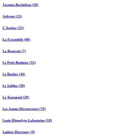
Jacques-Rocheleau (20)
Jolivent (23)
L'Arpège (25)
La Farandole (46)
La Roseraie (7)
Le Petit-Bonheur (31)
Le Rucher (36)
Le Sablier (30)
Le Tournesol (29)
Les Jeunes Découvreurs (79)
Louis-Hippolyte-Lafontaine (18)
Ludger-Duvernay (9)