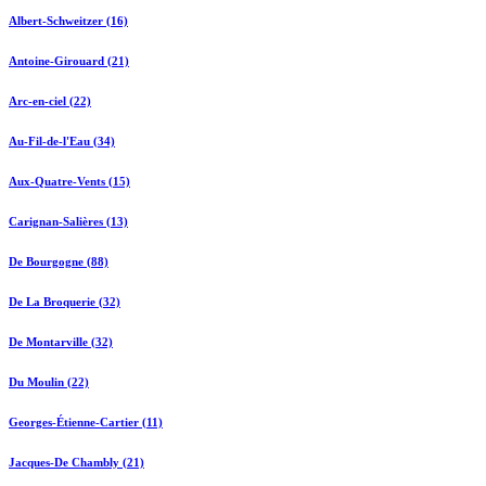
Albert-Schweitzer (16)
Antoine-Girouard (21)
Arc-en-ciel (22)
Au-Fil-de-l'Eau (34)
Aux-Quatre-Vents (15)
Carignan-Salières (13)
De Bourgogne (88)
De La Broquerie (32)
De Montarville (32)
Du Moulin (22)
Georges-Étienne-Cartier (11)
Jacques-De Chambly (21)