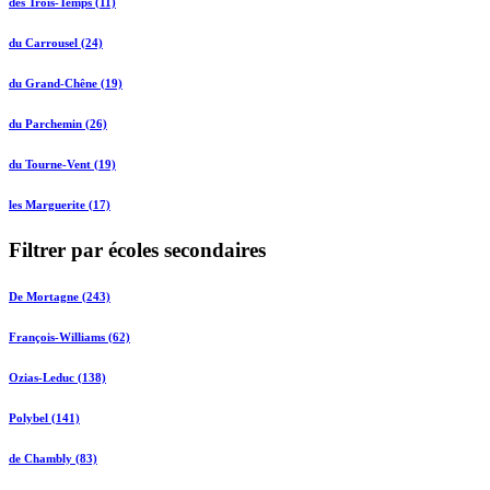
des Trois-Temps (11)
du Carrousel (24)
du Grand-Chêne (19)
du Parchemin (26)
du Tourne-Vent (19)
les Marguerite (17)
Filtrer par écoles secondaires
De Mortagne (243)
François-Williams (62)
Ozias-Leduc (138)
Polybel (141)
de Chambly (83)