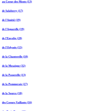
au Coeur-des-Monts (13)
de Salaberry (17)
de l'Amitié (19)
de l'Aquarelle (19)
de l'Envolée (28)
de l'Odyssée (15)
de la Chanterelle (10)
de la Mosaïque (32)
de la Passerelle (13)
de la Pommeraie (27)
de la Source (10)
des Coeurs-Vaillants (16)