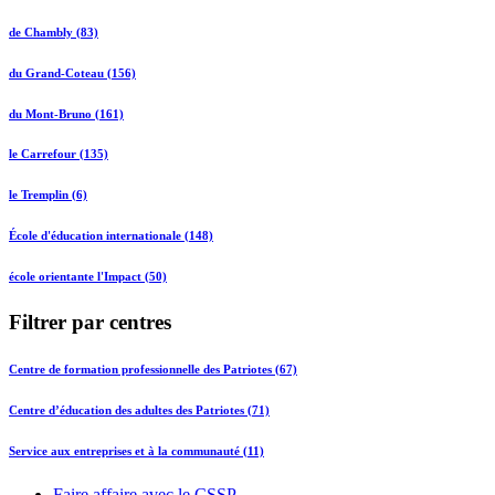
de Chambly (83)
du Grand-Coteau (156)
du Mont-Bruno (161)
le Carrefour (135)
le Tremplin (6)
École d'éducation internationale (148)
école orientante l'Impact (50)
Filtrer par centres
Centre de formation professionnelle des Patriotes (67)
Centre d’éducation des adultes des Patriotes (71)
Service aux entreprises et à la communauté (11)
Faire affaire avec le CSSP