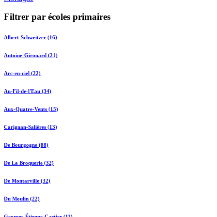
Filtrer par écoles primaires
Albert-Schweitzer (16)
Antoine-Girouard (21)
Arc-en-ciel (22)
Au-Fil-de-l'Eau (34)
Aux-Quatre-Vents (15)
Carignan-Salières (13)
De Bourgogne (88)
De La Broquerie (32)
De Montarville (32)
Du Moulin (22)
Georges-Étienne-Cartier (11)