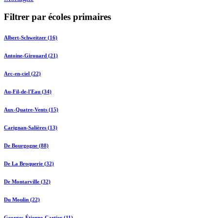
Filtrer par écoles primaires
Albert-Schweitzer (16)
Antoine-Girouard (21)
Arc-en-ciel (22)
Au-Fil-de-l'Eau (34)
Aux-Quatre-Vents (15)
Carignan-Salières (13)
De Bourgogne (88)
De La Broquerie (32)
De Montarville (32)
Du Moulin (22)
Georges-Étienne-Cartier (11)