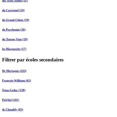
des Trois-Temps (11)
du Carrousel (24)
du Grand-Chêne (19)
du Parchemin (26)
du Tourne-Vent (19)
les Marguerite (17)
Filtrer par écoles secondaires
De Mortagne (243)
François-Williams (62)
Ozias-Leduc (138)
Polybel (141)
de Chambly (83)