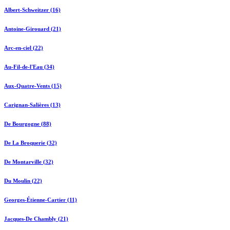
Albert-Schweitzer (16)
Antoine-Girouard (21)
Arc-en-ciel (22)
Au-Fil-de-l'Eau (34)
Aux-Quatre-Vents (15)
Carignan-Salières (13)
De Bourgogne (88)
De La Broquerie (32)
De Montarville (32)
Du Moulin (22)
Georges-Étienne-Cartier (11)
Jacques-De Chambly (21)