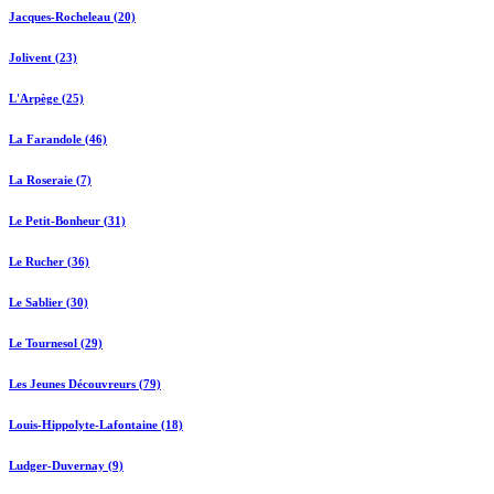
Jacques-Rocheleau (20)
Jolivent (23)
L'Arpège (25)
La Farandole (46)
La Roseraie (7)
Le Petit-Bonheur (31)
Le Rucher (36)
Le Sablier (30)
Le Tournesol (29)
Les Jeunes Découvreurs (79)
Louis-Hippolyte-Lafontaine (18)
Ludger-Duvernay (9)