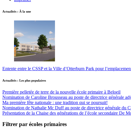
Actualités : À la une
Entente entre le CSSP et la Ville d’Otterburn Park pour l’emplaceme
Actualités : Les plus populaires
Première pelletée de terre de la nouvelle école primaire à Beloeil
Nomination de Caroline Brousseau au poste de directrice générale adjo
Ma première fête nationale : une tradition qui se poursuit!
Nomination de Nathalie Mc Duff au poste de directrice générale du Cen
Présentation de la Chaise des générations de l’école secondaire De M
Filtrer par écoles primaires