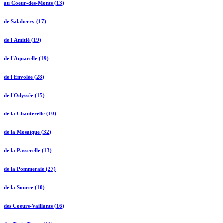
au Coeur-des-Monts (13)
de Salaberry (17)
de l'Amitié (19)
de l'Aquarelle (19)
de l'Envolée (28)
de l'Odyssée (15)
de la Chanterelle (10)
de la Mosaïque (32)
de la Passerelle (13)
de la Pommeraie (27)
de la Source (10)
des Coeurs-Vaillants (16)