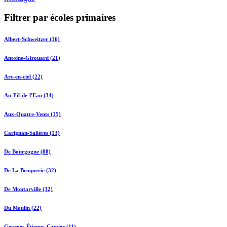
Filtrer par écoles primaires
Albert-Schweitzer (16)
Antoine-Girouard (21)
Arc-en-ciel (22)
Au-Fil-de-l'Eau (34)
Aux-Quatre-Vents (15)
Carignan-Salières (13)
De Bourgogne (88)
De La Broquerie (32)
De Montarville (32)
Du Moulin (22)
Georges-Étienne-Cartier (11)