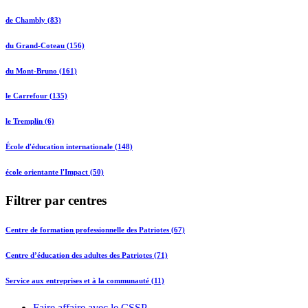
de Chambly (83)
du Grand-Coteau (156)
du Mont-Bruno (161)
le Carrefour (135)
le Tremplin (6)
École d'éducation internationale (148)
école orientante l'Impact (50)
Filtrer par centres
Centre de formation professionnelle des Patriotes (67)
Centre d’éducation des adultes des Patriotes (71)
Service aux entreprises et à la communauté (11)
Faire affaire avec le CSSP