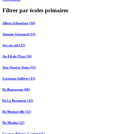
Filtrer par écoles primaires
Albert-Schweitzer (16)
Antoine-Girouard (21)
Arc-en-ciel (22)
Au-Fil-de-l'Eau (34)
Aux-Quatre-Vents (15)
Carignan-Salières (13)
De Bourgogne (88)
De La Broquerie (32)
De Montarville (32)
Du Moulin (22)
Georges-Étienne-Cartier (11)