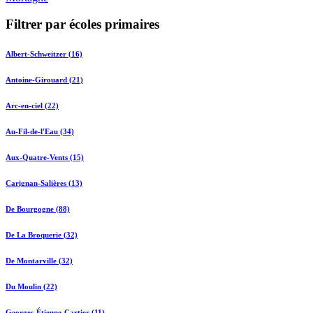
Filtrer par écoles primaires
Albert-Schweitzer (16)
Antoine-Girouard (21)
Arc-en-ciel (22)
Au-Fil-de-l'Eau (34)
Aux-Quatre-Vents (15)
Carignan-Salières (13)
De Bourgogne (88)
De La Broquerie (32)
De Montarville (32)
Du Moulin (22)
Georges-Étienne-Cartier (11)