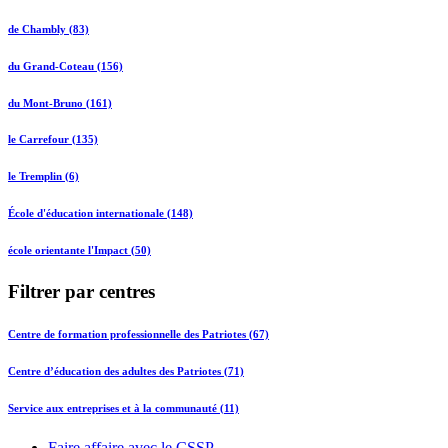
de Chambly (83)
du Grand-Coteau (156)
du Mont-Bruno (161)
le Carrefour (135)
le Tremplin (6)
École d'éducation internationale (148)
école orientante l'Impact (50)
Filtrer par centres
Centre de formation professionnelle des Patriotes (67)
Centre d’éducation des adultes des Patriotes (71)
Service aux entreprises et à la communauté (11)
Faire affaire avec le CSSP