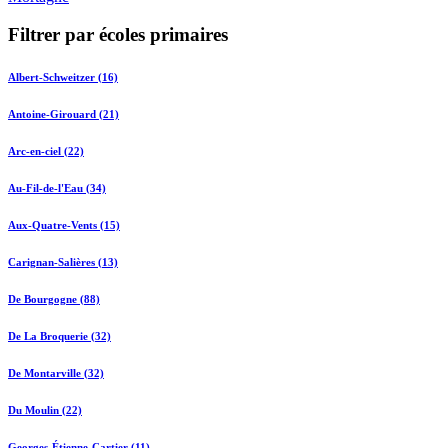
Filtrer par écoles primaires
Albert-Schweitzer (16)
Antoine-Girouard (21)
Arc-en-ciel (22)
Au-Fil-de-l'Eau (34)
Aux-Quatre-Vents (15)
Carignan-Salières (13)
De Bourgogne (88)
De La Broquerie (32)
De Montarville (32)
Du Moulin (22)
Georges-Étienne-Cartier (11)