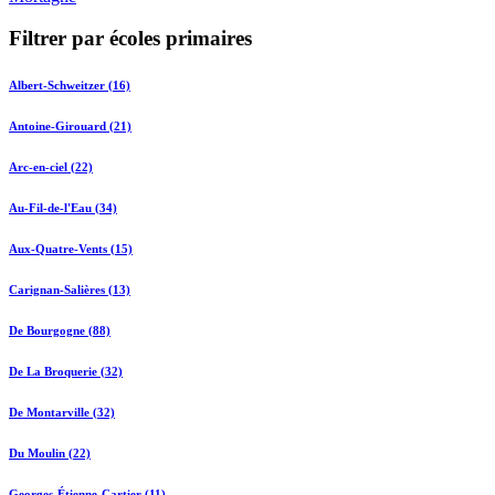
Filtrer par écoles primaires
Albert-Schweitzer (16)
Antoine-Girouard (21)
Arc-en-ciel (22)
Au-Fil-de-l'Eau (34)
Aux-Quatre-Vents (15)
Carignan-Salières (13)
De Bourgogne (88)
De La Broquerie (32)
De Montarville (32)
Du Moulin (22)
Georges-Étienne-Cartier (11)