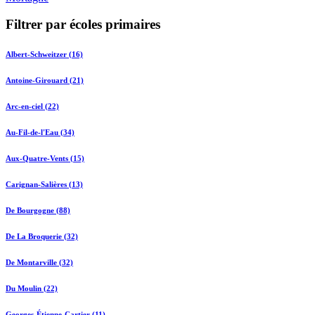
Filtrer par écoles primaires
Albert-Schweitzer (16)
Antoine-Girouard (21)
Arc-en-ciel (22)
Au-Fil-de-l'Eau (34)
Aux-Quatre-Vents (15)
Carignan-Salières (13)
De Bourgogne (88)
De La Broquerie (32)
De Montarville (32)
Du Moulin (22)
Georges-Étienne-Cartier (11)