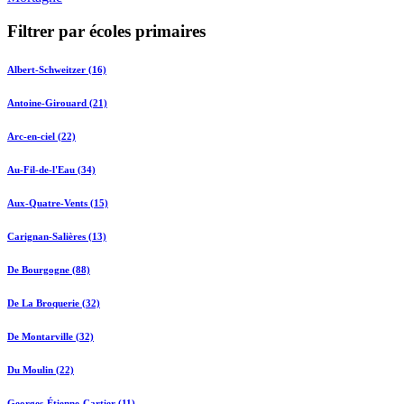
Filtrer par écoles primaires
Albert-Schweitzer (16)
Antoine-Girouard (21)
Arc-en-ciel (22)
Au-Fil-de-l'Eau (34)
Aux-Quatre-Vents (15)
Carignan-Salières (13)
De Bourgogne (88)
De La Broquerie (32)
De Montarville (32)
Du Moulin (22)
Georges-Étienne-Cartier (11)