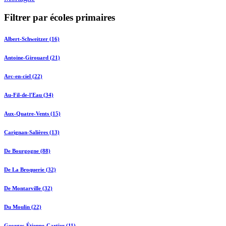
Filtrer par écoles primaires
Albert-Schweitzer (16)
Antoine-Girouard (21)
Arc-en-ciel (22)
Au-Fil-de-l'Eau (34)
Aux-Quatre-Vents (15)
Carignan-Salières (13)
De Bourgogne (88)
De La Broquerie (32)
De Montarville (32)
Du Moulin (22)
Georges-Étienne-Cartier (11)