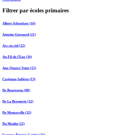
Filtrer par écoles primaires
Albert-Schweitzer (16)
Antoine-Girouard (21)
Arc-en-ciel (22)
Au-Fil-de-l'Eau (34)
Aux-Quatre-Vents (15)
Carignan-Salières (13)
De Bourgogne (88)
De La Broquerie (32)
De Montarville (32)
Du Moulin (22)
Georges-Étienne-Cartier (11)