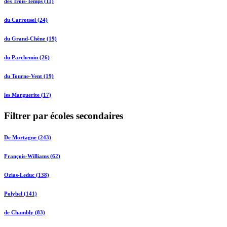
des Trois-Temps (11)
du Carrousel (24)
du Grand-Chêne (19)
du Parchemin (26)
du Tourne-Vent (19)
les Marguerite (17)
Filtrer par écoles secondaires
De Mortagne (243)
François-Williams (62)
Ozias-Leduc (138)
Polybel (141)
de Chambly (83)