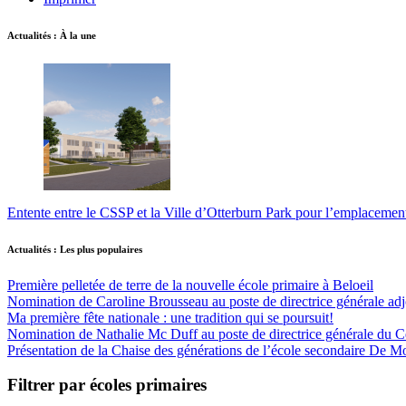
Actualités : À la une
Entente entre le CSSP et la Ville d’Otterburn Park pour l’emplaceme
Actualités : Les plus populaires
Première pelletée de terre de la nouvelle école primaire à Beloeil
Nomination de Caroline Brousseau au poste de directrice générale adjo
Ma première fête nationale : une tradition qui se poursuit!
Nomination de Nathalie Mc Duff au poste de directrice générale du Cen
Présentation de la Chaise des générations de l’école secondaire De M
Filtrer par écoles primaires