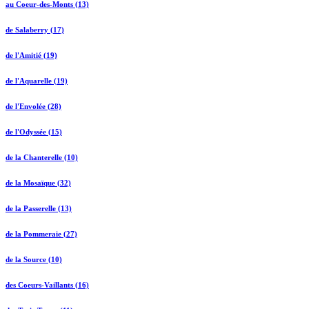
au Coeur-des-Monts (13)
de Salaberry (17)
de l'Amitié (19)
de l'Aquarelle (19)
de l'Envolée (28)
de l'Odyssée (15)
de la Chanterelle (10)
de la Mosaïque (32)
de la Passerelle (13)
de la Pommeraie (27)
de la Source (10)
des Coeurs-Vaillants (16)