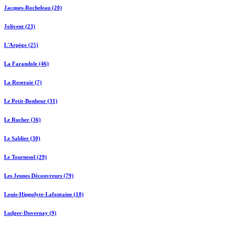
Jacques-Rocheleau (20)
Jolivent (23)
L'Arpège (25)
La Farandole (46)
La Roseraie (7)
Le Petit-Bonheur (31)
Le Rucher (36)
Le Sablier (30)
Le Tournesol (29)
Les Jeunes Découvreurs (79)
Louis-Hippolyte-Lafontaine (18)
Ludger-Duvernay (9)