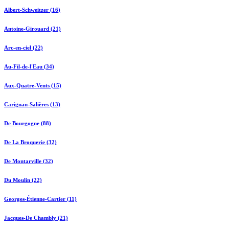
Albert-Schweitzer (16)
Antoine-Girouard (21)
Arc-en-ciel (22)
Au-Fil-de-l'Eau (34)
Aux-Quatre-Vents (15)
Carignan-Salières (13)
De Bourgogne (88)
De La Broquerie (32)
De Montarville (32)
Du Moulin (22)
Georges-Étienne-Cartier (11)
Jacques-De Chambly (21)