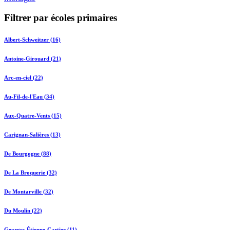
Filtrer par écoles primaires
Albert-Schweitzer (16)
Antoine-Girouard (21)
Arc-en-ciel (22)
Au-Fil-de-l'Eau (34)
Aux-Quatre-Vents (15)
Carignan-Salières (13)
De Bourgogne (88)
De La Broquerie (32)
De Montarville (32)
Du Moulin (22)
Georges-Étienne-Cartier (11)