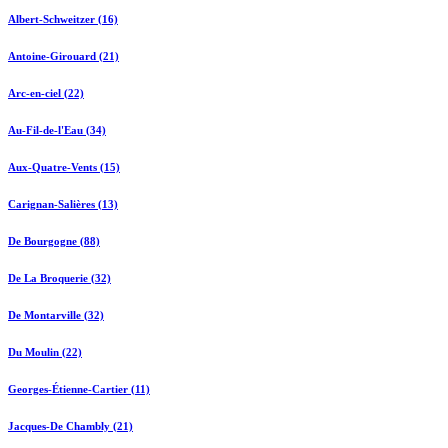
Albert-Schweitzer (16)
Antoine-Girouard (21)
Arc-en-ciel (22)
Au-Fil-de-l'Eau (34)
Aux-Quatre-Vents (15)
Carignan-Salières (13)
De Bourgogne (88)
De La Broquerie (32)
De Montarville (32)
Du Moulin (22)
Georges-Étienne-Cartier (11)
Jacques-De Chambly (21)