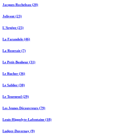
Jacques-Rocheleau (20)
Jolivent (23)
L'Arpège (25)
La Farandole (46)
La Roseraie (7)
Le Petit-Bonheur (31)
Le Rucher (36)
Le Sablier (30)
Le Tournesol (29)
Les Jeunes Découvreurs (79)
Louis-Hippolyte-Lafontaine (18)
Ludger-Duvernay (9)