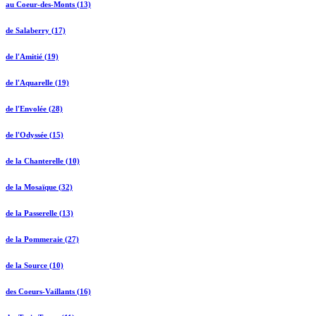
au Coeur-des-Monts (13)
de Salaberry (17)
de l'Amitié (19)
de l'Aquarelle (19)
de l'Envolée (28)
de l'Odyssée (15)
de la Chanterelle (10)
de la Mosaïque (32)
de la Passerelle (13)
de la Pommeraie (27)
de la Source (10)
des Coeurs-Vaillants (16)