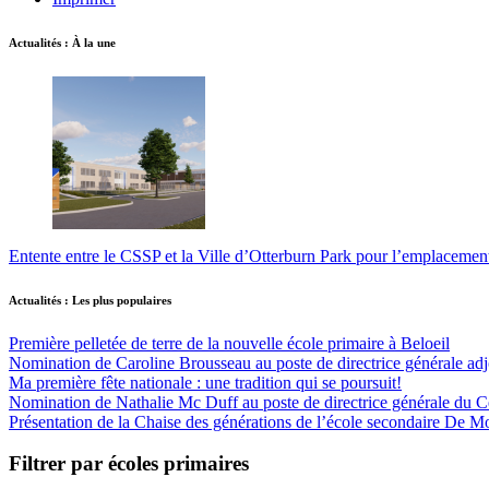
Actualités : À la une
Entente entre le CSSP et la Ville d’Otterburn Park pour l’emplaceme
Actualités : Les plus populaires
Première pelletée de terre de la nouvelle école primaire à Beloeil
Nomination de Caroline Brousseau au poste de directrice générale adjo
Ma première fête nationale : une tradition qui se poursuit!
Nomination de Nathalie Mc Duff au poste de directrice générale du Cen
Présentation de la Chaise des générations de l’école secondaire De M
Filtrer par écoles primaires