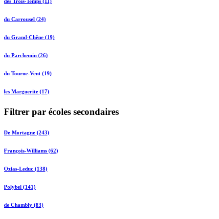
des Trois-Temps (11)
du Carrousel (24)
du Grand-Chêne (19)
du Parchemin (26)
du Tourne-Vent (19)
les Marguerite (17)
Filtrer par écoles secondaires
De Mortagne (243)
François-Williams (62)
Ozias-Leduc (138)
Polybel (141)
de Chambly (83)