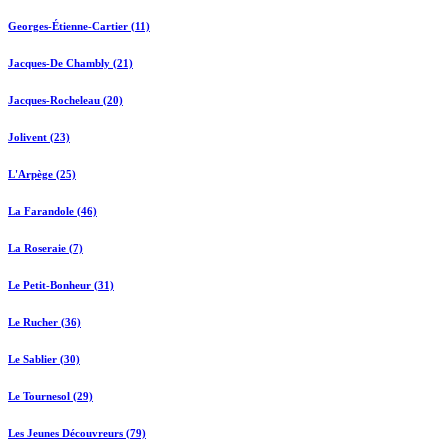
Georges-Étienne-Cartier (11)
Jacques-De Chambly (21)
Jacques-Rocheleau (20)
Jolivent (23)
L'Arpège (25)
La Farandole (46)
La Roseraie (7)
Le Petit-Bonheur (31)
Le Rucher (36)
Le Sablier (30)
Le Tournesol (29)
Les Jeunes Découvreurs (79)