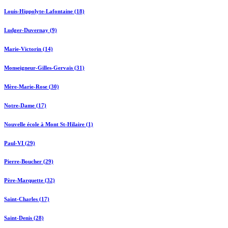
Louis-Hippolyte-Lafontaine (18)
Ludger-Duvernay (9)
Marie-Victorin (14)
Monseigneur-Gilles-Gervais (31)
Mère-Marie-Rose (30)
Notre-Dame (17)
Nouvelle école à Mont St-Hilaire (1)
Paul-VI (29)
Pierre-Boucher (29)
Père-Marquette (32)
Saint-Charles (17)
Saint-Denis (28)