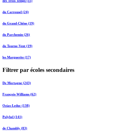
des Trois-Temps (11)
du Carrousel (24)
du Grand-Chêne (19)
du Parchemin (26)
du Tourne-Vent (19)
les Marguerite (17)
Filtrer par écoles secondaires
De Mortagne (243)
François-Williams (62)
Ozias-Leduc (138)
Polybel (141)
de Chambly (83)