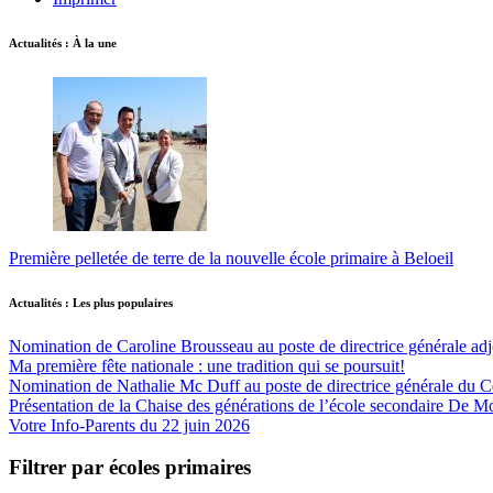
Actualités : À la une
Première pelletée de terre de la nouvelle école primaire à Beloeil
Actualités : Les plus populaires
Nomination de Caroline Brousseau au poste de directrice générale adjo
Ma première fête nationale : une tradition qui se poursuit!
Nomination de Nathalie Mc Duff au poste de directrice générale du Cen
Présentation de la Chaise des générations de l’école secondaire De M
Votre Info-Parents du 22 juin 2026
Filtrer par écoles primaires