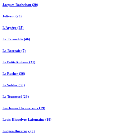
Jacques-Rocheleau (20)
Jolivent (23)
L'Arpège (25)
La Farandole (46)
La Roseraie (7)
Le Petit-Bonheur (31)
Le Rucher (36)
Le Sablier (30)
Le Tournesol (29)
Les Jeunes Découvreurs (79)
Louis-Hippolyte-Lafontaine (18)
Ludger-Duvernay (9)