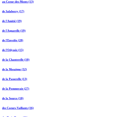
au Coeur-des-Monts (13)
de Salaberry (17)
de l'Amitié (19)
de l'Aquarelle (19)
de l'Envolée (28)
de l'Odyssée (15)
de la Chanterelle (10)
de la Mosaïque (32)
de la Passerelle (13)
de la Pommeraie (27)
de la Source (10)
des Coeurs-Vaillants (16)