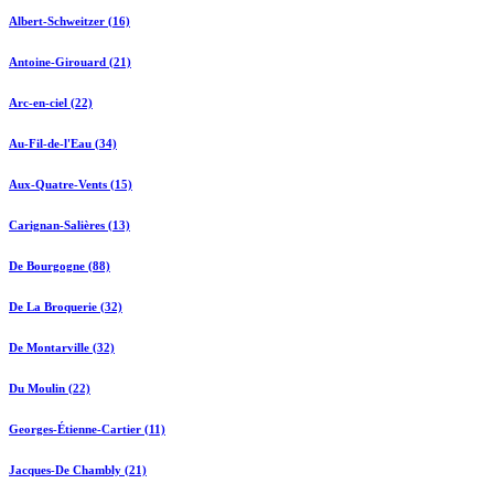
Albert-Schweitzer (16)
Antoine-Girouard (21)
Arc-en-ciel (22)
Au-Fil-de-l'Eau (34)
Aux-Quatre-Vents (15)
Carignan-Salières (13)
De Bourgogne (88)
De La Broquerie (32)
De Montarville (32)
Du Moulin (22)
Georges-Étienne-Cartier (11)
Jacques-De Chambly (21)