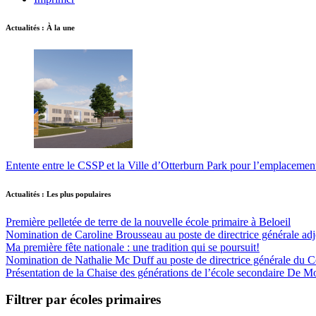
Actualités : À la une
Entente entre le CSSP et la Ville d’Otterburn Park pour l’emplaceme
Actualités : Les plus populaires
Première pelletée de terre de la nouvelle école primaire à Beloeil
Nomination de Caroline Brousseau au poste de directrice générale adjo
Ma première fête nationale : une tradition qui se poursuit!
Nomination de Nathalie Mc Duff au poste de directrice générale du Cen
Présentation de la Chaise des générations de l’école secondaire De M
Filtrer par écoles primaires