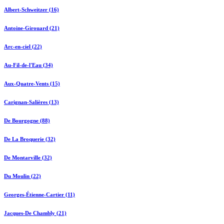
Albert-Schweitzer (16)
Antoine-Girouard (21)
Arc-en-ciel (22)
Au-Fil-de-l'Eau (34)
Aux-Quatre-Vents (15)
Carignan-Salières (13)
De Bourgogne (88)
De La Broquerie (32)
De Montarville (32)
Du Moulin (22)
Georges-Étienne-Cartier (11)
Jacques-De Chambly (21)