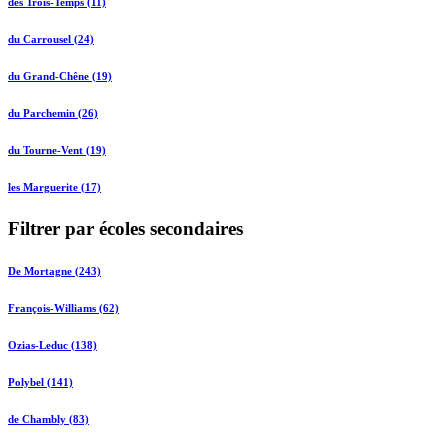
des Trois-Temps (11)
du Carrousel (24)
du Grand-Chêne (19)
du Parchemin (26)
du Tourne-Vent (19)
les Marguerite (17)
Filtrer par écoles secondaires
De Mortagne (243)
François-Williams (62)
Ozias-Leduc (138)
Polybel (141)
de Chambly (83)