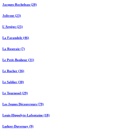
Jacques-Rocheleau (20)
Jolivent (23)
L'Arpège (25)
La Farandole (46)
La Roseraie (7)
Le Petit-Bonheur (31)
Le Rucher (36)
Le Sablier (30)
Le Tournesol (29)
Les Jeunes Découvreurs (79)
Louis-Hippolyte-Lafontaine (18)
Ludger-Duvernay (9)