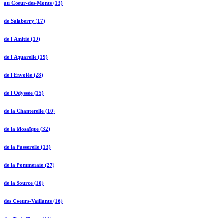
au Coeur-des-Monts (13)
de Salaberry (17)
de l'Amitié (19)
de l'Aquarelle (19)
de l'Envolée (28)
de l'Odyssée (15)
de la Chanterelle (10)
de la Mosaïque (32)
de la Passerelle (13)
de la Pommeraie (27)
de la Source (10)
des Coeurs-Vaillants (16)