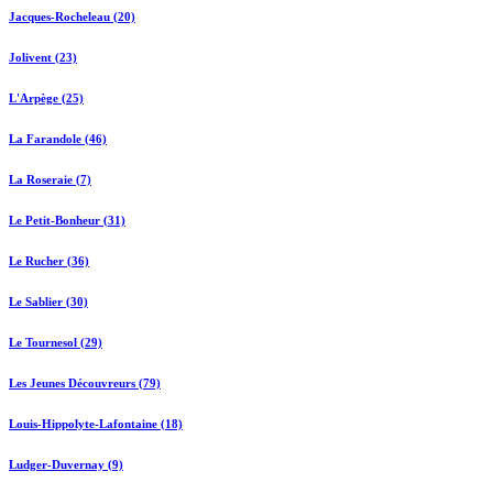
Jacques-Rocheleau (20)
Jolivent (23)
L'Arpège (25)
La Farandole (46)
La Roseraie (7)
Le Petit-Bonheur (31)
Le Rucher (36)
Le Sablier (30)
Le Tournesol (29)
Les Jeunes Découvreurs (79)
Louis-Hippolyte-Lafontaine (18)
Ludger-Duvernay (9)