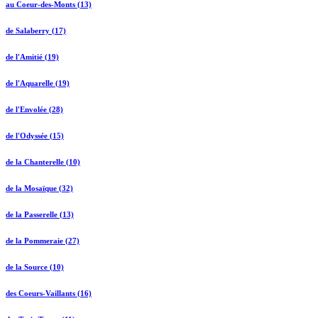
au Coeur-des-Monts (13)
de Salaberry (17)
de l'Amitié (19)
de l'Aquarelle (19)
de l'Envolée (28)
de l'Odyssée (15)
de la Chanterelle (10)
de la Mosaïque (32)
de la Passerelle (13)
de la Pommeraie (27)
de la Source (10)
des Coeurs-Vaillants (16)