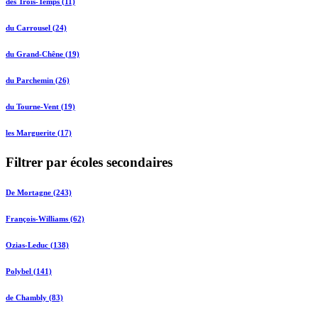
des Trois-Temps (11)
du Carrousel (24)
du Grand-Chêne (19)
du Parchemin (26)
du Tourne-Vent (19)
les Marguerite (17)
Filtrer par écoles secondaires
De Mortagne (243)
François-Williams (62)
Ozias-Leduc (138)
Polybel (141)
de Chambly (83)