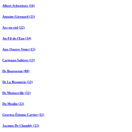
Albert-Schweitzer (16)
Antoine-Girouard (21)
Arc-en-ciel (22)
Au-Fil-de-l'Eau (34)
Aux-Quatre-Vents (15)
Carignan-Salières (13)
De Bourgogne (88)
De La Broquerie (32)
De Montarville (32)
Du Moulin (22)
Georges-Étienne-Cartier (11)
Jacques-De Chambly (21)