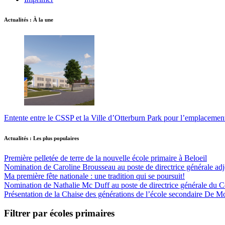
Actualités : À la une
Entente entre le CSSP et la Ville d’Otterburn Park pour l’emplaceme
Actualités : Les plus populaires
Première pelletée de terre de la nouvelle école primaire à Beloeil
Nomination de Caroline Brousseau au poste de directrice générale adjo
Ma première fête nationale : une tradition qui se poursuit!
Nomination de Nathalie Mc Duff au poste de directrice générale du Cen
Présentation de la Chaise des générations de l’école secondaire De M
Filtrer par écoles primaires