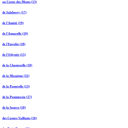
au Coeur-des-Monts (13)
de Salaberry (17)
de l'Amitié (19)
de l'Aquarelle (19)
de l'Envolée (28)
de l'Odyssée (15)
de la Chanterelle (10)
de la Mosaïque (32)
de la Passerelle (13)
de la Pommeraie (27)
de la Source (10)
des Coeurs-Vaillants (16)