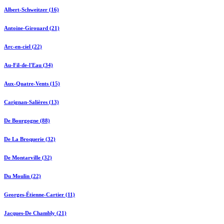
Albert-Schweitzer (16)
Antoine-Girouard (21)
Arc-en-ciel (22)
Au-Fil-de-l'Eau (34)
Aux-Quatre-Vents (15)
Carignan-Salières (13)
De Bourgogne (88)
De La Broquerie (32)
De Montarville (32)
Du Moulin (22)
Georges-Étienne-Cartier (11)
Jacques-De Chambly (21)