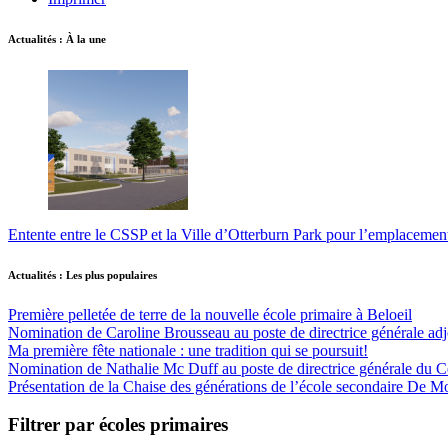
Actualités : À la une
Entente entre le CSSP et la Ville d’Otterburn Park pour l’emplaceme
Actualités : Les plus populaires
Première pelletée de terre de la nouvelle école primaire à Beloeil
Nomination de Caroline Brousseau au poste de directrice générale adjo
Ma première fête nationale : une tradition qui se poursuit!
Nomination de Nathalie Mc Duff au poste de directrice générale du Cen
Présentation de la Chaise des générations de l’école secondaire De M
Filtrer par écoles primaires