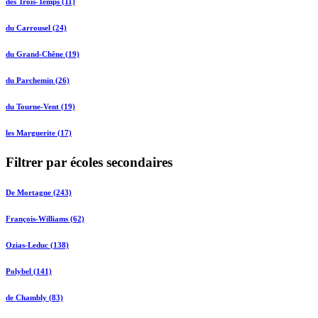
des Trois-Temps (11)
du Carrousel (24)
du Grand-Chêne (19)
du Parchemin (26)
du Tourne-Vent (19)
les Marguerite (17)
Filtrer par écoles secondaires
De Mortagne (243)
François-Williams (62)
Ozias-Leduc (138)
Polybel (141)
de Chambly (83)