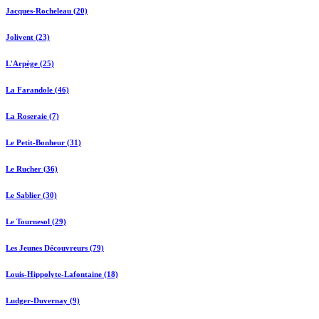
Jacques-Rocheleau (20)
Jolivent (23)
L'Arpège (25)
La Farandole (46)
La Roseraie (7)
Le Petit-Bonheur (31)
Le Rucher (36)
Le Sablier (30)
Le Tournesol (29)
Les Jeunes Découvreurs (79)
Louis-Hippolyte-Lafontaine (18)
Ludger-Duvernay (9)