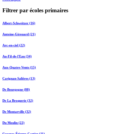
Filtrer par écoles primaires
Albert-Schweitzer (16)
Antoine-Girouard (21)
Arc-en-ciel (22)
Au-Fil-de-l'Eau (34)
Aux-Quatre-Vents (15)
Carignan-Salières (13)
De Bourgogne (88)
De La Broquerie (32)
De Montarville (32)
Du Moulin (22)
Georges-Étienne-Cartier (11)