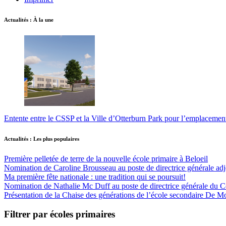
Actualités : À la une
Entente entre le CSSP et la Ville d’Otterburn Park pour l’emplaceme
Actualités : Les plus populaires
Première pelletée de terre de la nouvelle école primaire à Beloeil
Nomination de Caroline Brousseau au poste de directrice générale adjo
Ma première fête nationale : une tradition qui se poursuit!
Nomination de Nathalie Mc Duff au poste de directrice générale du Cen
Présentation de la Chaise des générations de l’école secondaire De M
Filtrer par écoles primaires