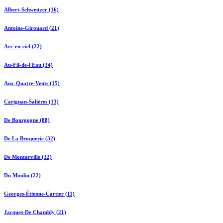
Albert-Schweitzer (16)
Antoine-Girouard (21)
Arc-en-ciel (22)
Au-Fil-de-l'Eau (34)
Aux-Quatre-Vents (15)
Carignan-Salières (13)
De Bourgogne (88)
De La Broquerie (32)
De Montarville (32)
Du Moulin (22)
Georges-Étienne-Cartier (11)
Jacques-De Chambly (21)