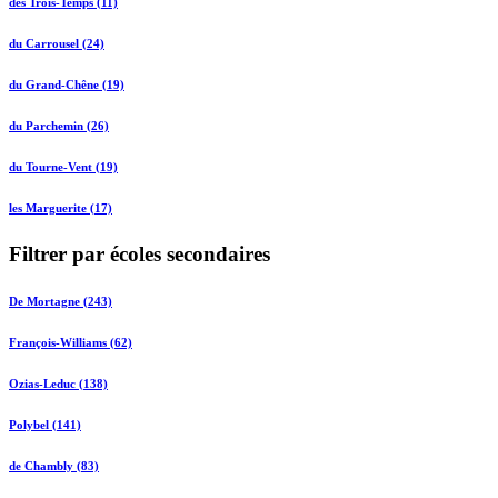
des Trois-Temps (11)
du Carrousel (24)
du Grand-Chêne (19)
du Parchemin (26)
du Tourne-Vent (19)
les Marguerite (17)
Filtrer par écoles secondaires
De Mortagne (243)
François-Williams (62)
Ozias-Leduc (138)
Polybel (141)
de Chambly (83)