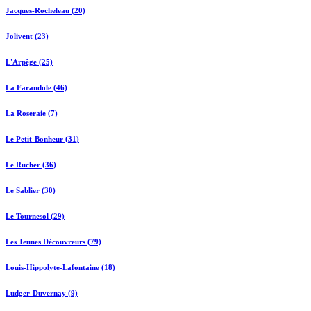
Jacques-Rocheleau (20)
Jolivent (23)
L'Arpège (25)
La Farandole (46)
La Roseraie (7)
Le Petit-Bonheur (31)
Le Rucher (36)
Le Sablier (30)
Le Tournesol (29)
Les Jeunes Découvreurs (79)
Louis-Hippolyte-Lafontaine (18)
Ludger-Duvernay (9)