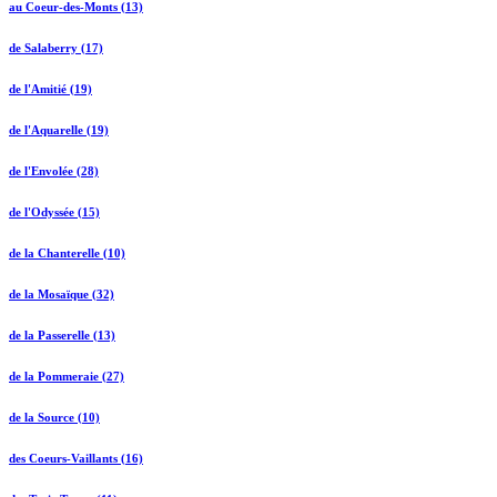
au Coeur-des-Monts (13)
de Salaberry (17)
de l'Amitié (19)
de l'Aquarelle (19)
de l'Envolée (28)
de l'Odyssée (15)
de la Chanterelle (10)
de la Mosaïque (32)
de la Passerelle (13)
de la Pommeraie (27)
de la Source (10)
des Coeurs-Vaillants (16)