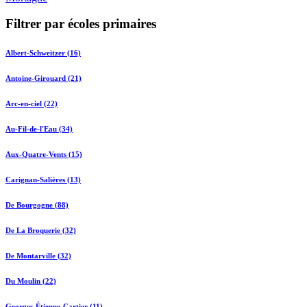
Filtrer par écoles primaires
Albert-Schweitzer (16)
Antoine-Girouard (21)
Arc-en-ciel (22)
Au-Fil-de-l'Eau (34)
Aux-Quatre-Vents (15)
Carignan-Salières (13)
De Bourgogne (88)
De La Broquerie (32)
De Montarville (32)
Du Moulin (22)
Georges-Étienne-Cartier (11)