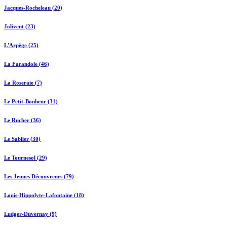
Jacques-Rocheleau (20)
Jolivent (23)
L'Arpège (25)
La Farandole (46)
La Roseraie (7)
Le Petit-Bonheur (31)
Le Rucher (36)
Le Sablier (30)
Le Tournesol (29)
Les Jeunes Découvreurs (79)
Louis-Hippolyte-Lafontaine (18)
Ludger-Duvernay (9)