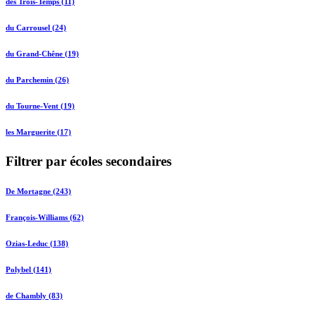
des Trois-Temps (11)
du Carrousel (24)
du Grand-Chêne (19)
du Parchemin (26)
du Tourne-Vent (19)
les Marguerite (17)
Filtrer par écoles secondaires
De Mortagne (243)
François-Williams (62)
Ozias-Leduc (138)
Polybel (141)
de Chambly (83)