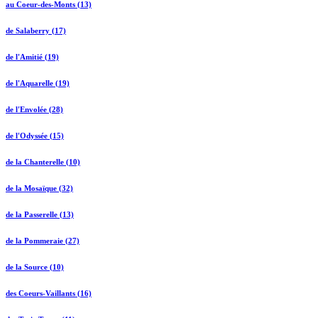
au Coeur-des-Monts (13)
de Salaberry (17)
de l'Amitié (19)
de l'Aquarelle (19)
de l'Envolée (28)
de l'Odyssée (15)
de la Chanterelle (10)
de la Mosaïque (32)
de la Passerelle (13)
de la Pommeraie (27)
de la Source (10)
des Coeurs-Vaillants (16)