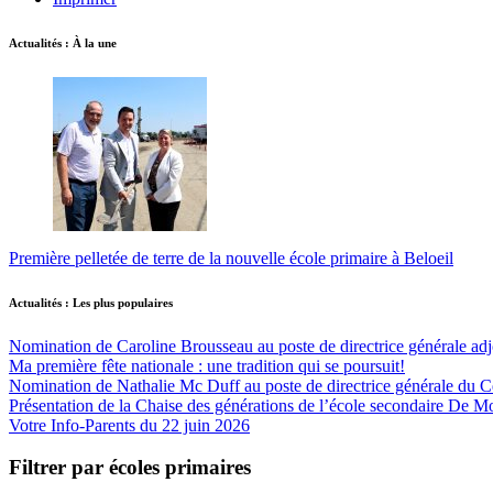
Actualités : À la une
Première pelletée de terre de la nouvelle école primaire à Beloeil
Actualités : Les plus populaires
Nomination de Caroline Brousseau au poste de directrice générale adjo
Ma première fête nationale : une tradition qui se poursuit!
Nomination de Nathalie Mc Duff au poste de directrice générale du Cen
Présentation de la Chaise des générations de l’école secondaire De M
Votre Info-Parents du 22 juin 2026
Filtrer par écoles primaires