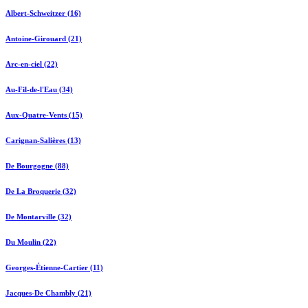
Albert-Schweitzer (16)
Antoine-Girouard (21)
Arc-en-ciel (22)
Au-Fil-de-l'Eau (34)
Aux-Quatre-Vents (15)
Carignan-Salières (13)
De Bourgogne (88)
De La Broquerie (32)
De Montarville (32)
Du Moulin (22)
Georges-Étienne-Cartier (11)
Jacques-De Chambly (21)