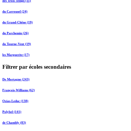
des Trois-Temps (11)
du Carrousel (24)
du Grand-Chêne (19)
du Parchemin (26)
du Tourne-Vent (19)
les Marguerite (17)
Filtrer par écoles secondaires
De Mortagne (243)
François-Williams (62)
Ozias-Leduc (138)
Polybel (141)
de Chambly (83)