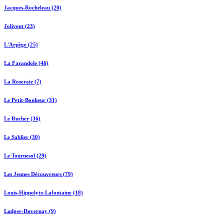
Jacques-Rocheleau (20)
Jolivent (23)
L'Arpège (25)
La Farandole (46)
La Roseraie (7)
Le Petit-Bonheur (31)
Le Rucher (36)
Le Sablier (30)
Le Tournesol (29)
Les Jeunes Découvreurs (79)
Louis-Hippolyte-Lafontaine (18)
Ludger-Duvernay (9)