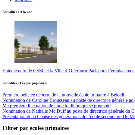
Actualités : À la une
Entente entre le CSSP et la Ville d’Otterburn Park pour l’emplaceme
Actualités : Les plus populaires
Première pelletée de terre de la nouvelle école primaire à Beloeil
Nomination de Caroline Brousseau au poste de directrice générale adjo
Ma première fête nationale : une tradition qui se poursuit!
Nomination de Nathalie Mc Duff au poste de directrice générale du Cen
Présentation de la Chaise des générations de l’école secondaire De M
Filtrer par écoles primaires