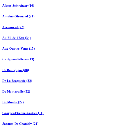
Albert-Schweitzer (16)
Antoine-Girouard (21)
Arc-en-ciel (22)
Au-Fil-de-l'Eau (34)
Aux-Quatre-Vents (15)
Carignan-Salières (13)
De Bourgogne (88)
De La Broquerie (32)
De Montarville (32)
Du Moulin (22)
Georges-Étienne-Cartier (11)
Jacques-De Chambly (21)