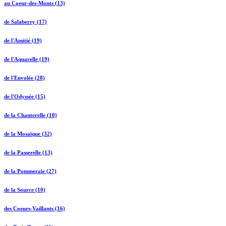
au Coeur-des-Monts (13)
de Salaberry (17)
de l'Amitié (19)
de l'Aquarelle (19)
de l'Envolée (28)
de l'Odyssée (15)
de la Chanterelle (10)
de la Mosaïque (32)
de la Passerelle (13)
de la Pommeraie (27)
de la Source (10)
des Coeurs-Vaillants (16)