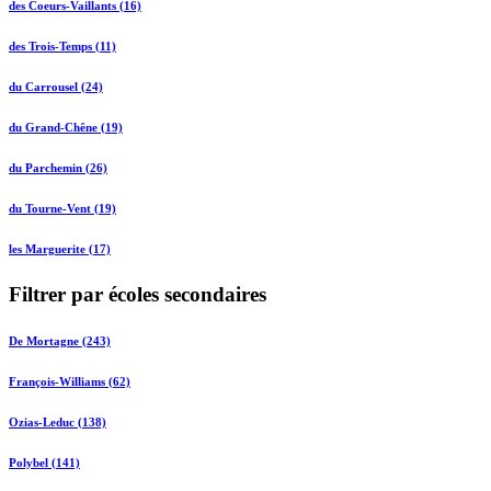
des Coeurs-Vaillants (16)
des Trois-Temps (11)
du Carrousel (24)
du Grand-Chêne (19)
du Parchemin (26)
du Tourne-Vent (19)
les Marguerite (17)
Filtrer par écoles secondaires
De Mortagne (243)
François-Williams (62)
Ozias-Leduc (138)
Polybel (141)