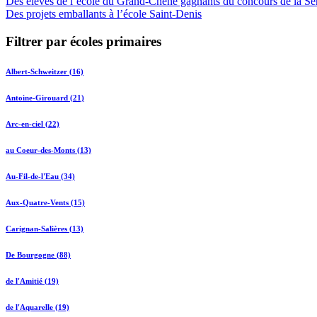
Des élèves de l’école du Grand-Chêne gagnants du concours de la Se
Des projets emballants à l’école Saint-Denis
Filtrer par écoles primaires
Albert-Schweitzer (16)
Antoine-Girouard (21)
Arc-en-ciel (22)
au Coeur-des-Monts (13)
Au-Fil-de-l'Eau (34)
Aux-Quatre-Vents (15)
Carignan-Salières (13)
De Bourgogne (88)
de l'Amitié (19)
de l'Aquarelle (19)