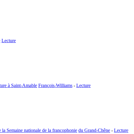
e
Lecture
cture à Saint-Amable
François-Williams
-
Lecture
 la Semaine nationale de la francophonie
du Grand-Chêne
-
Lecture