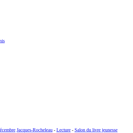
nis
 décembre
Jacques-Rocheleau
-
Lecture
-
Salon du livre jeunesse