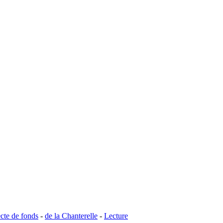
cte de fonds
-
de la Chanterelle
-
Lecture