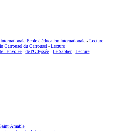
internationale
École d'éducation internationale
-
Lecture
du Carrousel
du Carrousel
-
Lecture
de l'Envolée
-
de l'Odyssée
-
Le Sablier
-
Lecture
à Saint-Amable