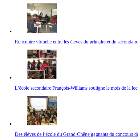
Rencontre virtuelle entre les élèves du primaire et du secondair
L’école secondaire François-Williams souligne le mois de la le
Des élèves de l’école du Grand-Chêne gagnants du concours de