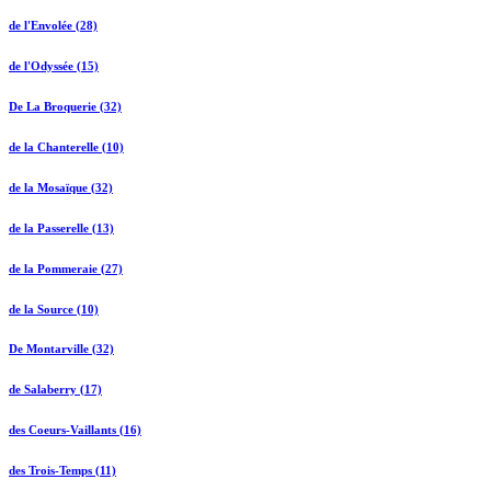
de l'Envolée (28)
de l'Odyssée (15)
De La Broquerie (32)
de la Chanterelle (10)
de la Mosaïque (32)
de la Passerelle (13)
de la Pommeraie (27)
de la Source (10)
De Montarville (32)
de Salaberry (17)
des Coeurs-Vaillants (16)
des Trois-Temps (11)