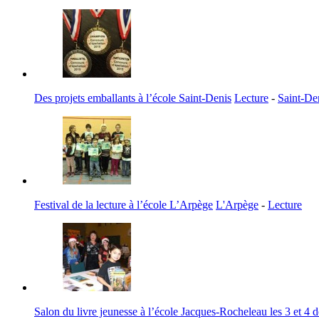
Des projets emballants à l’école Saint-Denis
Lecture
-
Saint-De
Festival de la lecture à l’école L’Arpège
L'Arpège
-
Lecture
Salon du livre jeunesse à l’école Jacques-Rocheleau les 3 et 4